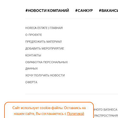
#НОВОСТИ КОМПАНИЙ
#САНКУР
#ВАКАНС
HORECA ESTATE | ГЛАВНАЯ
О ПРОЕКТЕ
ПРЕДЛОЖИТЬ МАТЕРИАЛ
ДОБАВИТЬ МЕРОПРИЯТИЕ
КОНТАКТЫ
ОБРАБОТКА ПЕРСОНАЛЬНЫХ
ДАННЫХ
ХОЧУ ПОЛУЧАТЬ НОВОСТИ
ОФЕРТА
СООБЩИТЬ ОБ ОШИБКЕ
Сайт использует cookie-файлы. Оставаясь на
© 2026 НОВОСТИ ГОСТИНИЧНОГО И РЕСТОРАННОГО БИЗНЕСА
нашем сайте, Вы соглашаетесь с
Политикой
JOOMLA! CMS
- ПРОГРАММНОЕ ОБЕСПЕЧЕНИЕ, РАСПРОСТРАН