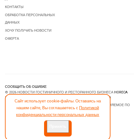
КОНТАКТЫ
ОБРАБОТКА ПЕРСОНАЛЬНЫХ
ДАННЫХ
ХОЧУ ПОЛУЧАТЬ НОВОСТИ
ОФЕРТА
СООБЩИТЬ ОБ ОШИБКЕ
© 2026 НОВОСТИ ГОСТИНИЧНОГО И РЕСТОРАННОГО БИЗНЕСА
HORECA
ESTATE
. ВСЕ ПРАВА ЗАЩИЩЕНЫ. DESIGNED BY
JOOMLART.COM
.
Сайт использует cookie-файлы. Оставаясь на
JOOMLA! CMS
- ПРОГРАММНОЕ ОБЕСПЕЧЕНИЕ, РАСПРОСТРАНЯЕМОЕ ПО
нашем сайте, Вы соглашаетесь с
Политикой
ЛИЦЕНЗИИ
GNU GENERAL PUBLIC LICENSE
.
конфиденциальности персональных данных
Принять