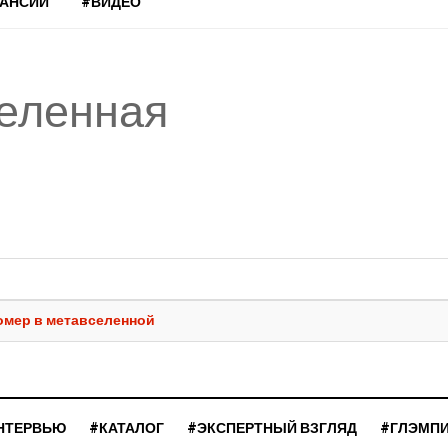
КАНСИИ
#ВИДЕО
селенная
омер в метавселенной
НТЕРВЬЮ
#КАТАЛОГ
#ЭКСПЕРТНЫЙ ВЗГЛЯД
#ГЛЭМП