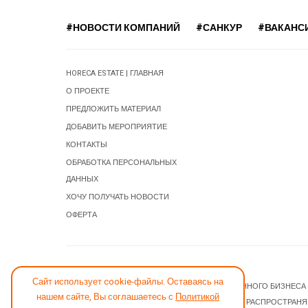
#НОВОСТИ КОМПАНИЙ
#САНКУР
#ВАКАНС
HORECA ESTATE | ГЛАВНАЯ
О ПРОЕКТЕ
ПРЕДЛОЖИТЬ МАТЕРИАЛ
ДОБАВИТЬ МЕРОПРИЯТИЕ
КОНТАКТЫ
ОБРАБОТКА ПЕРСОНАЛЬНЫХ
ДАННЫХ
ХОЧУ ПОЛУЧАТЬ НОВОСТИ
ОФЕРТА
СООБЩИТЬ ОБ ОШИБКЕ
Сайт использует cookie-файлы. Оставаясь на
© 2026 НОВОСТИ ГОСТИНИЧНОГО И РЕСТОРАННОГО БИЗНЕСА
нашем сайте, Вы соглашаетесь с
Политикой
JOOMLA! CMS
- ПРОГРАММНОЕ ОБЕСПЕЧЕНИЕ, РАСПРОСТРАН