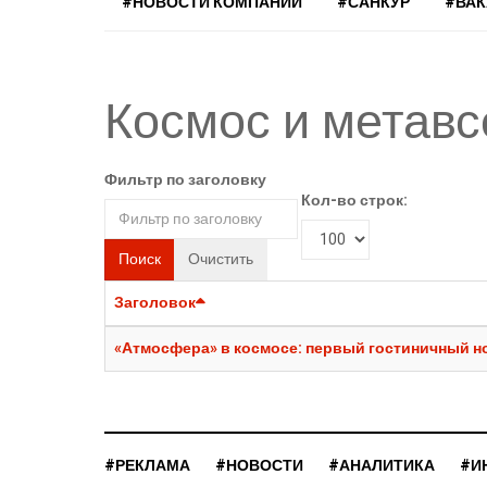
#НОВОСТИ КОМПАНИЙ
#САНКУР
#ВА
Космос и метав
Фильтр по заголовку
Кол-во строк:
Поиск
Очистить
Заголовок
«Атмосфера» в космосе: первый гостиничный н
#РЕКЛАМА
#НОВОСТИ
#АНАЛИТИКА
#И