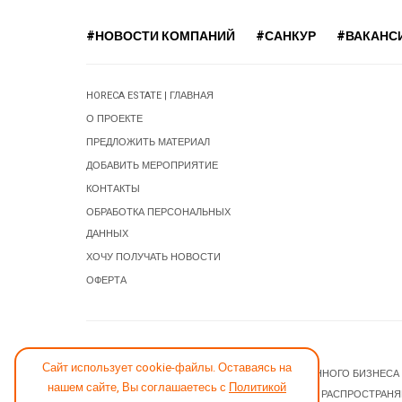
#НОВОСТИ КОМПАНИЙ
#САНКУР
#ВАКАНС
HORECA ESTATE | ГЛАВНАЯ
О ПРОЕКТЕ
ПРЕДЛОЖИТЬ МАТЕРИАЛ
ДОБАВИТЬ МЕРОПРИЯТИЕ
КОНТАКТЫ
ОБРАБОТКА ПЕРСОНАЛЬНЫХ
ДАННЫХ
ХОЧУ ПОЛУЧАТЬ НОВОСТИ
ОФЕРТА
СООБЩИТЬ ОБ ОШИБКЕ
Сайт использует cookie-файлы. Оставаясь на
© 2026 НОВОСТИ ГОСТИНИЧНОГО И РЕСТОРАННОГО БИЗНЕСА
нашем сайте, Вы соглашаетесь с
Политикой
JOOMLA! CMS
- ПРОГРАММНОЕ ОБЕСПЕЧЕНИЕ, РАСПРОСТРАН