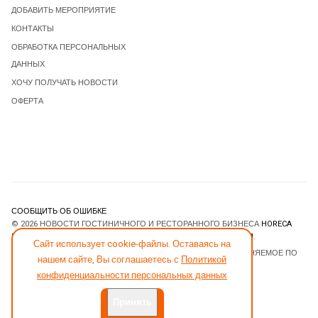
ДОБАВИТЬ МЕРОПРИЯТИЕ
КОНТАКТЫ
ОБРАБОТКА ПЕРСОНАЛЬНЫХ
ДАННЫХ
ХОЧУ ПОЛУЧАТЬ НОВОСТИ
ОФЕРТА
СООБЩИТЬ ОБ ОШИБКЕ
© 2026 НОВОСТИ ГОСТИНИЧНОГО И РЕСТОРАННОГО БИЗНЕСА
HORECA
ESTATE
. ВСЕ ПРАВА ЗАЩИЩЕНЫ. DESIGNED BY
JOOMLART.COM
.
Сайт использует cookie-файлы. Оставаясь на
JOOMLA! CMS
- ПРОГРАММНОЕ ОБЕСПЕЧЕНИЕ, РАСПРОСТРАНЯЕМОЕ ПО
нашем сайте, Вы соглашаетесь с
Политикой
ЛИЦЕНЗИИ
GNU GENERAL PUBLIC LICENSE
.
конфиденциальности персональных данных
Принять