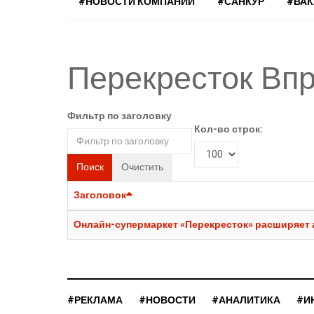
#НОВОСТИ КОМПАНИЙ
#САНКУР
#ВА
Перекресток Вп
Фильтр по заголовку
Кол-во строк:
Поиск
Очистить
Заголовок
Онлайн-супермаркет «Перекресток» расширяет а
#РЕКЛАМА
#НОВОСТИ
#АНАЛИТИКА
#И