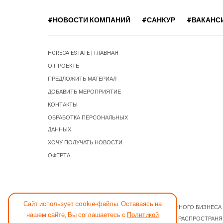
#НОВОСТИ КОМПАНИЙ
#САНКУР
#ВАКАНС
HORECA ESTATE | ГЛАВНАЯ
О ПРОЕКТЕ
ПРЕДЛОЖИТЬ МАТЕРИАЛ
ДОБАВИТЬ МЕРОПРИЯТИЕ
КОНТАКТЫ
ОБРАБОТКА ПЕРСОНАЛЬНЫХ
ДАННЫХ
ХОЧУ ПОЛУЧАТЬ НОВОСТИ
ОФЕРТА
СООБЩИТЬ ОБ ОШИБКЕ
Сайт использует cookie-файлы. Оставаясь на
© 2026 НОВОСТИ ГОСТИНИЧНОГО И РЕСТОРАННОГО БИЗНЕСА
нашем сайте, Вы соглашаетесь с
Политикой
JOOMLA! CMS
- ПРОГРАММНОЕ ОБЕСПЕЧЕНИЕ, РАСПРОСТРАН