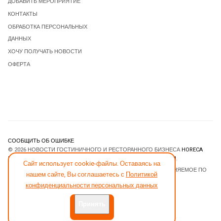
ДОБАВИТЬ МЕРОПРИЯТИЕ
КОНТАКТЫ
ОБРАБОТКА ПЕРСОНАЛЬНЫХ
ДАННЫХ
ХОЧУ ПОЛУЧАТЬ НОВОСТИ
ОФЕРТА
СООБЩИТЬ ОБ ОШИБКЕ
© 2026 НОВОСТИ ГОСТИНИЧНОГО И РЕСТОРАННОГО БИЗНЕСА
HORECA
ESTATE
. ВСЕ ПРАВА ЗАЩИЩЕНЫ. DESIGNED BY
JOOMLART.COM
.
Сайт использует cookie-файлы. Оставаясь на
JOOMLA! CMS
- ПРОГРАММНОЕ ОБЕСПЕЧЕНИЕ, РАСПРОСТРАНЯЕМОЕ ПО
нашем сайте, Вы соглашаетесь с
Политикой
ЛИЦЕНЗИИ
GNU GENERAL PUBLIC LICENSE
.
конфиденциальности персональных данных
Принять