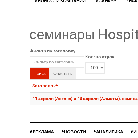
#НОВОСТИ КОМПАНИЙ
#САНКУР
#ВА
семинары Hospita
Фильтр по заголовку
Кол-во строк:
Поиск
Очистить
Заголовок
11 апреля (Астана) и 13 апреля (Алматы): семинар
#РЕКЛАМА
#НОВОСТИ
#АНАЛИТИКА
#И