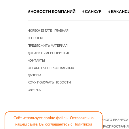
#НОВОСТИ КОМПАНИЙ
#САНКУР
#ВАКАНС
HORECA ESTATE | ГЛАВНАЯ
О ПРОЕКТЕ
ПРЕДЛОЖИТЬ МАТЕРИАЛ
ДОБАВИТЬ МЕРОПРИЯТИЕ
КОНТАКТЫ
ОБРАБОТКА ПЕРСОНАЛЬНЫХ
ДАННЫХ
ХОЧУ ПОЛУЧАТЬ НОВОСТИ
ОФЕРТА
СООБЩИТЬ ОБ ОШИБКЕ
Сайт использует cookie-файлы. Оставаясь на
© 2026 НОВОСТИ ГОСТИНИЧНОГО И РЕСТОРАННОГО БИЗНЕСА
нашем сайте, Вы соглашаетесь с
Политикой
JOOMLA! CMS
- ПРОГРАММНОЕ ОБЕСПЕЧЕНИЕ, РАСПРОСТРАН