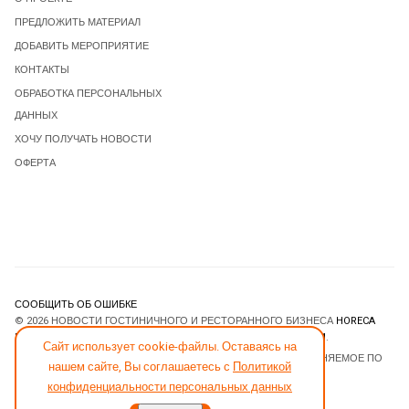
ПРЕДЛОЖИТЬ МАТЕРИАЛ
ДОБАВИТЬ МЕРОПРИЯТИЕ
КОНТАКТЫ
ОБРАБОТКА ПЕРСОНАЛЬНЫХ
ДАННЫХ
ХОЧУ ПОЛУЧАТЬ НОВОСТИ
ОФЕРТА
СООБЩИТЬ ОБ ОШИБКЕ
© 2026 НОВОСТИ ГОСТИНИЧНОГО И РЕСТОРАННОГО БИЗНЕСА
HORECA
ESTATE
. ВСЕ ПРАВА ЗАЩИЩЕНЫ. DESIGNED BY
JOOMLART.COM
.
Сайт использует cookie-файлы. Оставаясь на
JOOMLA! CMS
- ПРОГРАММНОЕ ОБЕСПЕЧЕНИЕ, РАСПРОСТРАНЯЕМОЕ ПО
нашем сайте, Вы соглашаетесь с
Политикой
ЛИЦЕНЗИИ
GNU GENERAL PUBLIC LICENSE
.
конфиденциальности персональных данных