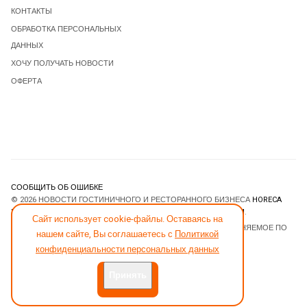
КОНТАКТЫ
ОБРАБОТКА ПЕРСОНАЛЬНЫХ
ДАННЫХ
ХОЧУ ПОЛУЧАТЬ НОВОСТИ
ОФЕРТА
СООБЩИТЬ ОБ ОШИБКЕ
© 2026 НОВОСТИ ГОСТИНИЧНОГО И РЕСТОРАННОГО БИЗНЕСА
HORECA
ESTATE
. ВСЕ ПРАВА ЗАЩИЩЕНЫ. DESIGNED BY
JOOMLART.COM
.
Сайт использует cookie-файлы. Оставаясь на
JOOMLA! CMS
- ПРОГРАММНОЕ ОБЕСПЕЧЕНИЕ, РАСПРОСТРАНЯЕМОЕ ПО
нашем сайте, Вы соглашаетесь с
Политикой
ЛИЦЕНЗИИ
GNU GENERAL PUBLIC LICENSE
.
конфиденциальности персональных данных
Принять