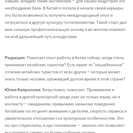
навыки. Владею также английским – для нашей индустрии это
необходимая база. В Китай я попала в начале своей карьеры:
это была возможность получить международный опыт и
погрузиться в другую культуру гостеприимства. Такой старт дал
мне сильную профессиональную основу и во многом повлиял
на мой дальнейший путь в индустрии.
Редакция:
Помогает опыт работы в Китае сейчас, когда отель
принимает китайских туристов? Есть какие-то “нешаблонные”
отличия китайских туристов от всех других – которые может
знать только человек, проживший долгое время в этой стране?
Юлия Капралова:
Безусловно, помогает. Проживание и
работа в другой культурной среде учат не только языку, но и
контексту – ожиданиям, привычкам, нюансам поведения.
Китайские гости ценят внимание к деталям, скорость сервиса и
уважительное отношение к их культурным особенностям. Это
не про стереотипы, а про понимание – именно это позволяет
выстраивать сервис на более глубоком уровне.