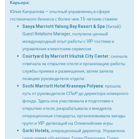
Карьера:
Юлия Капралова – опытный управленец в сфере
гостиничного бизнеса с более чем 15-летним стажем:
Sanya Marriott Yalong Bay Resort & Spa
(Китай):
Guest Relations Manager, получила ценный
международный опыт работы с VIP-гостями и
управления клиентским сервисом.
Courtyard by Marriott Irkutsk City Center:
сначала
отвечала за открытие отеля и организацию работы
службы приема и размещения, затем заняла
позицию руководителя отдела.
Sochi Marriott Hotel Krasnaya Polyana
: прошла
путь от руководителя СПиР до директора номерного
фонда. Здесь она участвовала в подготовке к
открытию отеля, разрабатывала и внедряла
операционные стандарты, организовывала заезды
групп и VIP-делегаций на Олимпийские игры.
Gorki Hotels,
операционный директор. Управляла
сразу тремя объектами: Горки Панорама, Горки