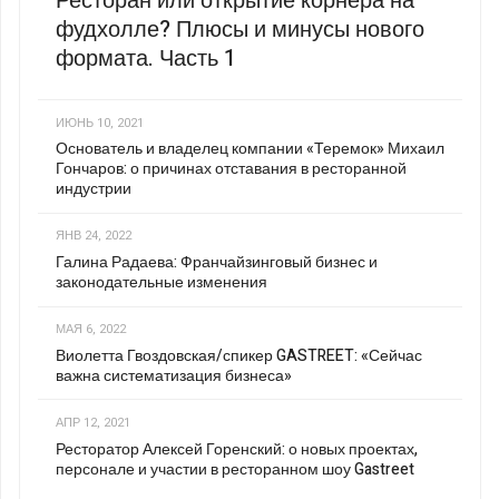
Ресторан или открытие корнера на
фудхолле? Плюсы и минусы нового
формата. Часть 1
ИЮНЬ 10, 2021
Основатель и владелец компании «Теремок» Михаил
Гончаров: о причинах отставания в ресторанной
индустрии
ЯНВ 24, 2022
Галина Радаева: Франчайзинговый бизнес и
законодательные изменения
МАЯ 6, 2022
Виолетта Гвоздовская/спикер GASTREET: «Сейчас
важна систематизация бизнеса»
АПР 12, 2021
Ресторатор Алексей Горенский: о новых проектах,
персонале и участии в ресторанном шоу Gastreet