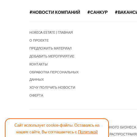
#НОВОСТИ КОМПАНИЙ
#САНКУР
#ВАКАНС
HORECA ESTATE | ГЛАВНАЯ
О ПРОЕКТЕ
ПРЕДЛОЖИТЬ МАТЕРИАЛ
ДОБАВИТЬ МЕРОПРИЯТИЕ
КОНТАКТЫ
ОБРАБОТКА ПЕРСОНАЛЬНЫХ
ДАННЫХ
ХОЧУ ПОЛУЧАТЬ НОВОСТИ
ОФЕРТА
СООБЩИТЬ ОБ ОШИБКЕ
Сайт использует cookie-файлы. Оставаясь на
© 2026 НОВОСТИ ГОСТИНИЧНОГО И РЕСТОРАННОГО БИЗНЕСА
нашем сайте, Вы соглашаетесь с
Политикой
JOOMLA! CMS
- ПРОГРАММНОЕ ОБЕСПЕЧЕНИЕ, РАСПРОСТРАН