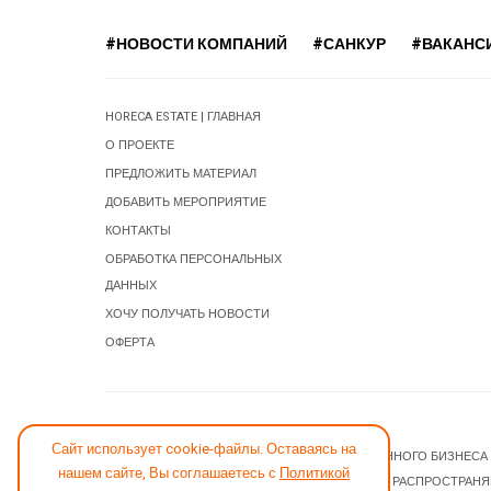
#НОВОСТИ КОМПАНИЙ
#САНКУР
#ВАКАНС
HORECA ESTATE | ГЛАВНАЯ
О ПРОЕКТЕ
ПРЕДЛОЖИТЬ МАТЕРИАЛ
ДОБАВИТЬ МЕРОПРИЯТИЕ
КОНТАКТЫ
ОБРАБОТКА ПЕРСОНАЛЬНЫХ
ДАННЫХ
ХОЧУ ПОЛУЧАТЬ НОВОСТИ
ОФЕРТА
СООБЩИТЬ ОБ ОШИБКЕ
Сайт использует cookie-файлы. Оставаясь на
© 2026 НОВОСТИ ГОСТИНИЧНОГО И РЕСТОРАННОГО БИЗНЕСА
нашем сайте, Вы соглашаетесь с
Политикой
JOOMLA! CMS
- ПРОГРАММНОЕ ОБЕСПЕЧЕНИЕ, РАСПРОСТРАН