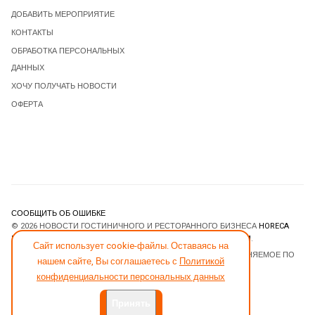
ДОБАВИТЬ МЕРОПРИЯТИЕ
КОНТАКТЫ
ОБРАБОТКА ПЕРСОНАЛЬНЫХ
ДАННЫХ
ХОЧУ ПОЛУЧАТЬ НОВОСТИ
ОФЕРТА
СООБЩИТЬ ОБ ОШИБКЕ
© 2026 НОВОСТИ ГОСТИНИЧНОГО И РЕСТОРАННОГО БИЗНЕСА
HORECA
ESTATE
. ВСЕ ПРАВА ЗАЩИЩЕНЫ. DESIGNED BY
JOOMLART.COM
.
Сайт использует cookie-файлы. Оставаясь на
JOOMLA! CMS
- ПРОГРАММНОЕ ОБЕСПЕЧЕНИЕ, РАСПРОСТРАНЯЕМОЕ ПО
нашем сайте, Вы соглашаетесь с
Политикой
ЛИЦЕНЗИИ
GNU GENERAL PUBLIC LICENSE
.
конфиденциальности персональных данных
Принять