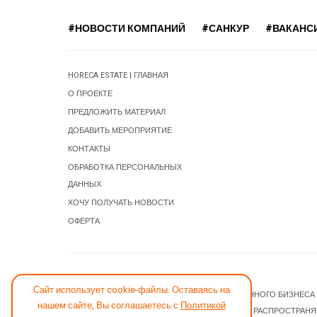
#НОВОСТИ КОМПАНИЙ
#САНКУР
#ВАКАНС
HORECA ESTATE | ГЛАВНАЯ
О ПРОЕКТЕ
ПРЕДЛОЖИТЬ МАТЕРИАЛ
ДОБАВИТЬ МЕРОПРИЯТИЕ
КОНТАКТЫ
ОБРАБОТКА ПЕРСОНАЛЬНЫХ
ДАННЫХ
ХОЧУ ПОЛУЧАТЬ НОВОСТИ
ОФЕРТА
СООБЩИТЬ ОБ ОШИБКЕ
Сайт использует cookie-файлы. Оставаясь на
© 2026 НОВОСТИ ГОСТИНИЧНОГО И РЕСТОРАННОГО БИЗНЕСА
нашем сайте, Вы соглашаетесь с
Политикой
JOOMLA! CMS
- ПРОГРАММНОЕ ОБЕСПЕЧЕНИЕ, РАСПРОСТРАН