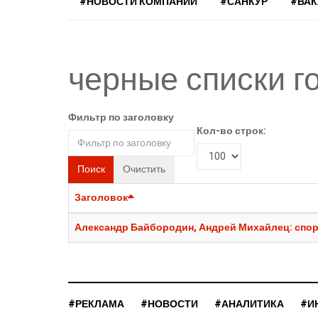
#НОВОСТИ КОМПАНИЙ
#САНКУР
#ВА
черные списки г
Фильтр по заголовку
Кол-во строк:
Поиск
Очистить
Заголовок
Александр Байбородин, Андрей Михайлец: споры
#РЕКЛАМА
#НОВОСТИ
#АНАЛИТИКА
#И