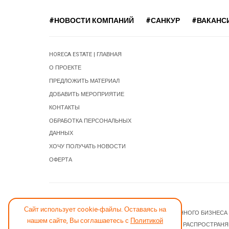
#НОВОСТИ КОМПАНИЙ
#САНКУР
#ВАКАНС
HORECA ESTATE | ГЛАВНАЯ
О ПРОЕКТЕ
ПРЕДЛОЖИТЬ МАТЕРИАЛ
ДОБАВИТЬ МЕРОПРИЯТИЕ
КОНТАКТЫ
ОБРАБОТКА ПЕРСОНАЛЬНЫХ
ДАННЫХ
ХОЧУ ПОЛУЧАТЬ НОВОСТИ
ОФЕРТА
СООБЩИТЬ ОБ ОШИБКЕ
Сайт использует cookie-файлы. Оставаясь на
© 2026 НОВОСТИ ГОСТИНИЧНОГО И РЕСТОРАННОГО БИЗНЕСА
нашем сайте, Вы соглашаетесь с
Политикой
JOOMLA! CMS
- ПРОГРАММНОЕ ОБЕСПЕЧЕНИЕ, РАСПРОСТРАН