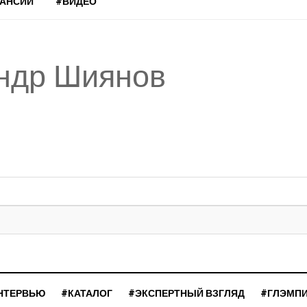
КАНСИИ
#ВИДЕО
андр Шиянов
НТЕРВЬЮ
#КАТАЛОГ
#ЭКСПЕРТНЫЙ ВЗГЛЯД
#ГЛЭМП