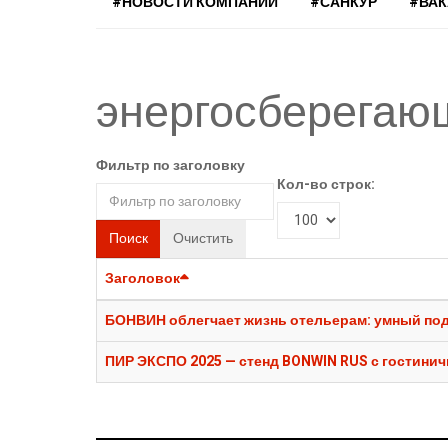
#НОВОСТИ КОМПАНИЙ
#САНКУР
#ВА
энергосберегаю
Фильтр по заголовку
Кол-во строк:
Поиск
Очистить
Заголовок
БОНВИН облегчает жизнь отельерам: умный подх
ПИР ЭКСПО 2025 — стенд BONWIN RUS с гостини