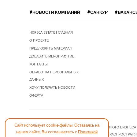
#НОВОСТИ КОМПАНИЙ
#САНКУР
#ВАКАНС
HORECA ESTATE | ГЛАВНАЯ
О ПРОЕКТЕ
ПРЕДЛОЖИТЬ МАТЕРИАЛ
ДОБАВИТЬ МЕРОПРИЯТИЕ
КОНТАКТЫ
ОБРАБОТКА ПЕРСОНАЛЬНЫХ
ДАННЫХ
ХОЧУ ПОЛУЧАТЬ НОВОСТИ
ОФЕРТА
СООБЩИТЬ ОБ ОШИБКЕ
Сайт использует cookie-файлы. Оставаясь на
© 2026 НОВОСТИ ГОСТИНИЧНОГО И РЕСТОРАННОГО БИЗНЕСА
нашем сайте, Вы соглашаетесь с
Политикой
JOOMLA! CMS
- ПРОГРАММНОЕ ОБЕСПЕЧЕНИЕ, РАСПРОСТРАН