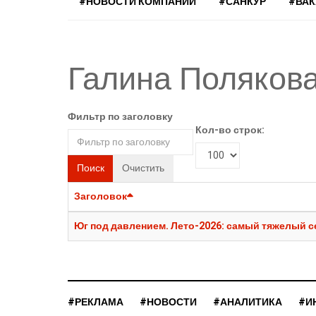
#НОВОСТИ КОМПАНИЙ
#САНКУР
#ВА
Галина Поляков
Фильтр по заголовку
Кол-во строк:
Поиск
Очистить
Заголовок
Юг под давлением. Лето-2026: самый тяжелый се
#РЕКЛАМА
#НОВОСТИ
#АНАЛИТИКА
#И