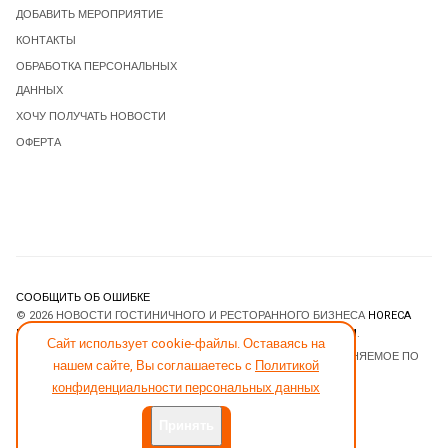
ДОБАВИТЬ МЕРОПРИЯТИЕ
КОНТАКТЫ
ОБРАБОТКА ПЕРСОНАЛЬНЫХ
ДАННЫХ
ХОЧУ ПОЛУЧАТЬ НОВОСТИ
ОФЕРТА
СООБЩИТЬ ОБ ОШИБКЕ
© 2026 НОВОСТИ ГОСТИНИЧНОГО И РЕСТОРАННОГО БИЗНЕСА
HORECA
ESTATE
. ВСЕ ПРАВА ЗАЩИЩЕНЫ. DESIGNED BY
JOOMLART.COM
.
Сайт использует cookie-файлы. Оставаясь на
JOOMLA! CMS
- ПРОГРАММНОЕ ОБЕСПЕЧЕНИЕ, РАСПРОСТРАНЯЕМОЕ ПО
нашем сайте, Вы соглашаетесь с
Политикой
ЛИЦЕНЗИИ
GNU GENERAL PUBLIC LICENSE
.
конфиденциальности персональных данных
Принять