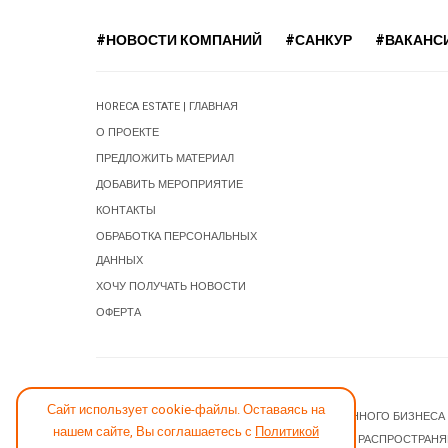
#НОВОСТИ КОМПАНИЙ
#САНКУР
#ВАКАНС
HORECA ESTATE | ГЛАВНАЯ
О ПРОЕКТЕ
ПРЕДЛОЖИТЬ МАТЕРИАЛ
ДОБАВИТЬ МЕРОПРИЯТИЕ
КОНТАКТЫ
ОБРАБОТКА ПЕРСОНАЛЬНЫХ
ДАННЫХ
ХОЧУ ПОЛУЧАТЬ НОВОСТИ
ОФЕРТА
СООБЩИТЬ ОБ ОШИБКЕ
Сайт использует cookie-файлы. Оставаясь на
© 2026 НОВОСТИ ГОСТИНИЧНОГО И РЕСТОРАННОГО БИЗНЕСА
нашем сайте, Вы соглашаетесь с
Политикой
JOOMLA! CMS
- ПРОГРАММНОЕ ОБЕСПЕЧЕНИЕ, РАСПРОСТРАН