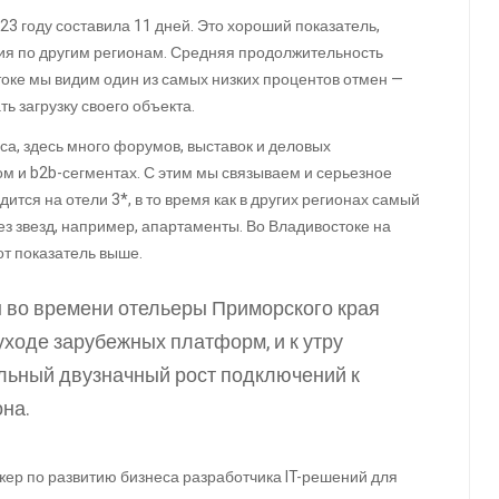
3 году составила 11 дней. Это хороший показатель,
ия по другим регионам. Средняя продолжительность
токе мы видим один из самых низких процентов отмен —
ь загрузку своего объекта.
са, здесь много форумов, выставок и деловых
м и b2b-сегментах. С этим мы связываем и серьезное
ится на отели 3*, в то время как в других регионах самый
з звезд, например, апартаменты. Во Владивостоке на
от показатель выше.
ы во времени отельеры Приморского края
уходе зарубежных платформ, и к утру
ьный двузначный рост подключений к
она.
ер по развитию бизнеса разработчика IT-решений для