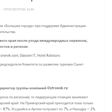
ПРОСМОТРОВ: 6244
вом «Большие города» при поддержке Администрации
ательства.
кого края после ухода международных сервисов,
истов в регионе.
ronevik.com, Glassen IT, Hotel Advisors.
председателя Комитета по развитию туризма Санкт-
иректор группы компаний Ostrovok.ru:
проса по регионам, то лидирующие позиции занимают
арский край. На Приморский край приходится пока только
— 87%, Уссурийск и Артем получают по 7%, и Находка — 2%.