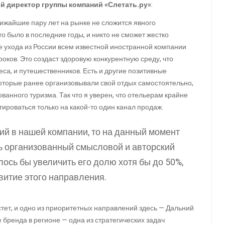
 директор группы компаний «Слетать.ру»
:
лижайшие пару лет на рынке не сложится явного
то было в последние годы, и никто не сможет жестко
е ухода из России всем известной иностранной компании
оков. Это создаст здоровую конкурентную среду, что
са, и путешественников. Есть и другие позитивные
оторые ранее организовывали свой отдых самостоятельно,
ванного туризма. Так что я уверен, что отельерам крайне
тироваться только на какой-то один канал продаж.
ий в нашей компании, то на данный момент
ь организованный смысловой и авторский
лось бы увеличить его долю хотя бы до 50%,
витие этого направления.
тет, и одно из приоритетных направлений здесь — Дальний
е бренда в регионе — одна из стратегических задач