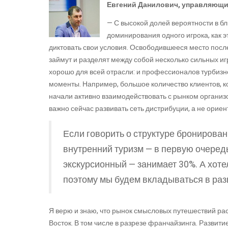
Евгений Данилович, управляющий
— С высокой долей вероятности в б
доминирования одного игрока, как э
диктовать свои условия. Освободившееся место посл
займут и разделят между собой несколько сильных игр
хорошо для всей отрасли: и профессионалов турбизне
моменты. Например, большое количество клиентов, к
начали активно взаимодействовать с рынком организо
важно сейчас развивать сеть дистрибуции, а не ориен
Если говорить о структуре бронирован
внутренний туризм — в первую очеред
экскурсионный — занимает 30%. А хоте
поэтому мы будем вкладываться в раз
Я верю и знаю, что рынок смысловых путешествий рас
Восток. В том числе в разрезе франчайзинга. Развити