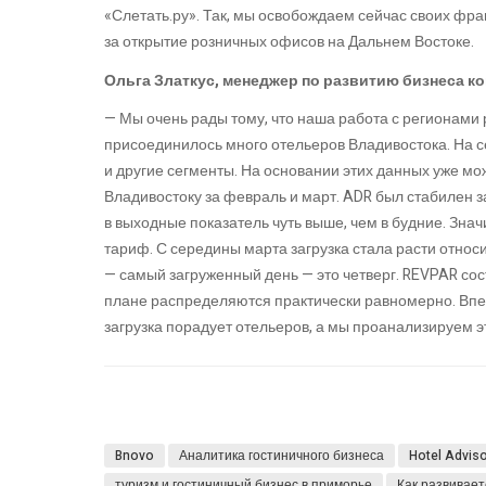
«Слетать.ру». Так, мы освобождаем сейчас своих фра
за открытие розничных офисов на Дальнем Востоке.
Ольга Златкус,
менеджер по развитию бизнеса ко
— Мы очень рады тому, что наша работа с регионами р
присоединилось много отельеров Владивостока. На се
и другие сегменты. На основании этих данных уже м
Владивостоку за февраль и март. ADR был стабилен з
в выходные показатель чуть выше, чем в будние. Зна
тариф. С середины марта загрузка стала расти относ
— самый загруженный день — это четверг. REVPAR сос
плане распределяются практически равномерно. Впер
загрузка порадует отельеров, а мы проанализируем 
Bnovo
Аналитика гостиничного бизнеса
Hotel Advis
туризм и гостиничный бизнес в приморье
Как развивает