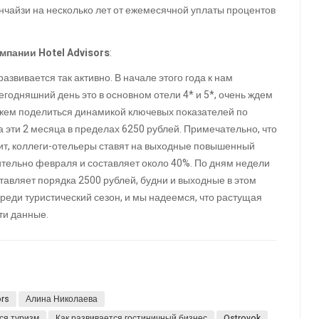
нчайзи на несколько лет от ежемесячной уплаты процентов
мпании Hotel Advisors
:
азвивается так активно. В начале этого года к нам
годняшний день это в основном отели 4* и 5*, очень ждем
ожем поделиться динамикой ключевых показателей по
а эти 2 месяца в пределах 6250 рублей. Примечательно, что
чит, коллеги-отельеры ставят на выходные повышенный
ительно февраля и составляет около 40%. По дням недели
тавляет порядка 2500 рублей, будни и выходные в этом
еди туристический сезон, и мы надеемся, что растущая
эти данные.
ors
Алина Николаева
ся туризм
Как развивается гостиничный бизнес
Ostrovok