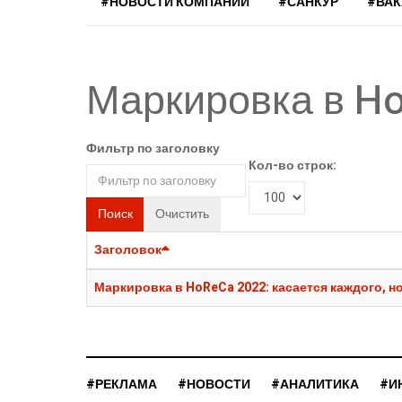
#НОВОСТИ КОМПАНИЙ
#САНКУР
#ВА
Маркировка в H
Фильтр по заголовку
Кол-во строк:
Поиск
Очистить
Заголовок
Маркировка в HoReCa 2022: касается каждого, но
#РЕКЛАМА
#НОВОСТИ
#АНАЛИТИКА
#И