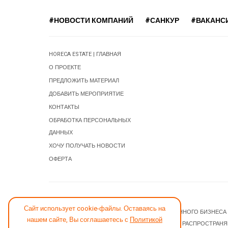
#НОВОСТИ КОМПАНИЙ
#САНКУР
#ВАКАНС
HORECA ESTATE | ГЛАВНАЯ
О ПРОЕКТЕ
ПРЕДЛОЖИТЬ МАТЕРИАЛ
ДОБАВИТЬ МЕРОПРИЯТИЕ
КОНТАКТЫ
ОБРАБОТКА ПЕРСОНАЛЬНЫХ
ДАННЫХ
ХОЧУ ПОЛУЧАТЬ НОВОСТИ
ОФЕРТА
СООБЩИТЬ ОБ ОШИБКЕ
Сайт использует cookie-файлы. Оставаясь на
© 2026 НОВОСТИ ГОСТИНИЧНОГО И РЕСТОРАННОГО БИЗНЕСА
нашем сайте, Вы соглашаетесь с
Политикой
JOOMLA! CMS
- ПРОГРАММНОЕ ОБЕСПЕЧЕНИЕ, РАСПРОСТРАН