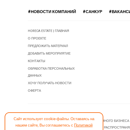
#НОВОСТИ КОМПАНИЙ
#САНКУР
#ВАКАНС
HORECA ESTATE | ГЛАВНАЯ
О ПРОЕКТЕ
ПРЕДЛОЖИТЬ МАТЕРИАЛ
ДОБАВИТЬ МЕРОПРИЯТИЕ
КОНТАКТЫ
ОБРАБОТКА ПЕРСОНАЛЬНЫХ
ДАННЫХ
ХОЧУ ПОЛУЧАТЬ НОВОСТИ
ОФЕРТА
СООБЩИТЬ ОБ ОШИБКЕ
Сайт использует cookie-файлы. Оставаясь на
© 2026 НОВОСТИ ГОСТИНИЧНОГО И РЕСТОРАННОГО БИЗНЕСА
нашем сайте, Вы соглашаетесь с
Политикой
JOOMLA! CMS
- ПРОГРАММНОЕ ОБЕСПЕЧЕНИЕ, РАСПРОСТРАН