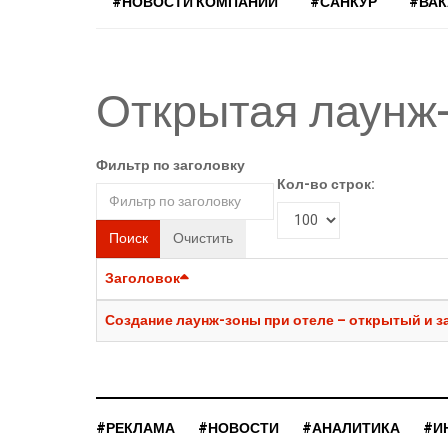
#НОВОСТИ КОМПАНИЙ
#САНКУР
#ВА
Открытая лаунж-
Фильтр по заголовку
Кол-во строк:
Поиск
Очистить
Заголовок
Создание лаунж-зоны при отеле – открытый и 
#РЕКЛАМА
#НОВОСТИ
#АНАЛИТИКА
#И