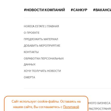
#НОВОСТИ КОМПАНИЙ
#САНКУР
#ВАКАНС
HORECA ESTATE | ГЛАВНАЯ
О ПРОЕКТЕ
ПРЕДЛОЖИТЬ МАТЕРИАЛ
ДОБАВИТЬ МЕРОПРИЯТИЕ
КОНТАКТЫ
ОБРАБОТКА ПЕРСОНАЛЬНЫХ
ДАННЫХ
ХОЧУ ПОЛУЧАТЬ НОВОСТИ
ОФЕРТА
СООБЩИТЬ ОБ ОШИБКЕ
Сайт использует cookie-файлы. Оставаясь на
© 2026 НОВОСТИ ГОСТИНИЧНОГО И РЕСТОРАННОГО БИЗНЕСА
нашем сайте, Вы соглашаетесь с
Политикой
JOOMLA! CMS
- ПРОГРАММНОЕ ОБЕСПЕЧЕНИЕ, РАСПРОСТРАН