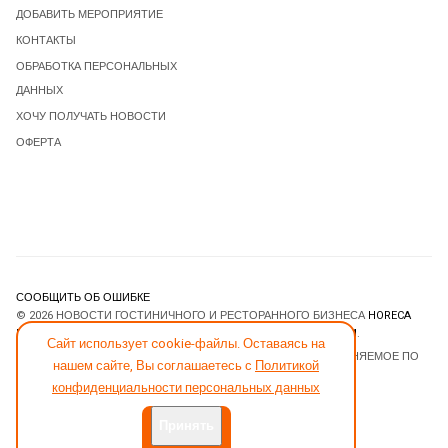
ДОБАВИТЬ МЕРОПРИЯТИЕ
КОНТАКТЫ
ОБРАБОТКА ПЕРСОНАЛЬНЫХ
ДАННЫХ
ХОЧУ ПОЛУЧАТЬ НОВОСТИ
ОФЕРТА
СООБЩИТЬ ОБ ОШИБКЕ
© 2026 НОВОСТИ ГОСТИНИЧНОГО И РЕСТОРАННОГО БИЗНЕСА
HORECA
ESTATE
. ВСЕ ПРАВА ЗАЩИЩЕНЫ. DESIGNED BY
JOOMLART.COM
.
Сайт использует cookie-файлы. Оставаясь на
JOOMLA! CMS
- ПРОГРАММНОЕ ОБЕСПЕЧЕНИЕ, РАСПРОСТРАНЯЕМОЕ ПО
нашем сайте, Вы соглашаетесь с
Политикой
ЛИЦЕНЗИИ
GNU GENERAL PUBLIC LICENSE
.
конфиденциальности персональных данных
Принять