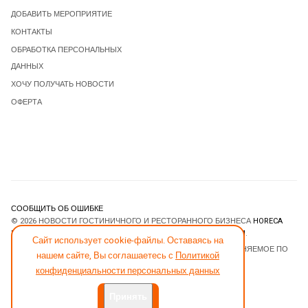
ДОБАВИТЬ МЕРОПРИЯТИЕ
КОНТАКТЫ
ОБРАБОТКА ПЕРСОНАЛЬНЫХ
ДАННЫХ
ХОЧУ ПОЛУЧАТЬ НОВОСТИ
ОФЕРТА
СООБЩИТЬ ОБ ОШИБКЕ
© 2026 НОВОСТИ ГОСТИНИЧНОГО И РЕСТОРАННОГО БИЗНЕСА
HORECA
ESTATE
. ВСЕ ПРАВА ЗАЩИЩЕНЫ. DESIGNED BY
JOOMLART.COM
.
Сайт использует cookie-файлы. Оставаясь на
JOOMLA! CMS
- ПРОГРАММНОЕ ОБЕСПЕЧЕНИЕ, РАСПРОСТРАНЯЕМОЕ ПО
нашем сайте, Вы соглашаетесь с
Политикой
ЛИЦЕНЗИИ
GNU GENERAL PUBLIC LICENSE
.
конфиденциальности персональных данных
Принять