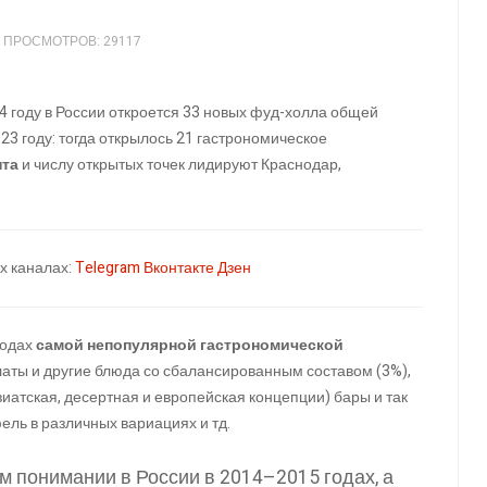
ПРОСМОТРОВ: 29117
24 году в России откроется 33 новых фуд-холла общей
023 году: тогда открылось 21 гастрономическое
нта
и числу открытых точек лидируют Краснодар,
х каналах:
Telegram
Вконтакте
Дзен
родах
самой непопулярной гастрономической
латы и другие блюда со сбалансированным составом (3%),
иатская, десертная и европейская концепции) бары и так
ель в различных вариациях и тд.
 понимании в России в 2014–2015 годах, а