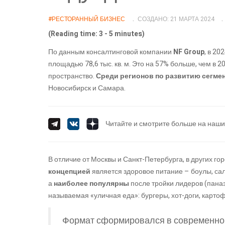
#РЕСТОРАННЫЙ БИЗНЕС
СОЗДАНО: 21 МАРТА 2024
(Reading time: 3 - 5 minutes)
По данным консалтинговой компании
NF Group
, в 20
площадью 78,6 тыс. кв. м. Это на 57% больше, чем в 2
пространство.
Среди регионов по развитию сегме
Новосибирск и Самара.
Читайте и смотрите больше на наши
В отличие от Москвы и Санкт-Петербурга, в других го
концепцией
является здоровое питание – боулы, са
а
наиболее популярны
после тройки лидеров (паназ
называемая «уличная еда»: бургеры, хот-доги, картоф
Формат сформировался в современном