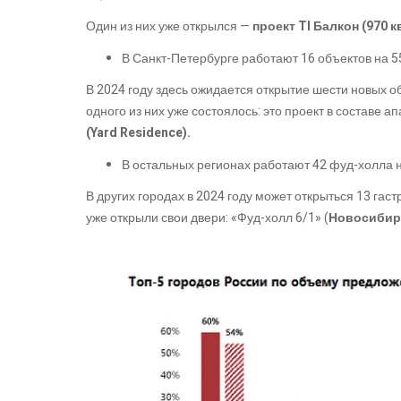
Один из них уже открылся —
проект TI Балкон (970 кв
В Санкт-Петербурге работают 16 объектов на 55,
В 2024 году здесь ожидается открытие шести новых о
одного из них уже состоялось: это проект в составе 
(Yard Residence).
В остальных регионах работают 42 фуд-холла на 
В других городах в 2024 году может открыться 13 гастр
уже открыли свои двери: «Фуд-холл 6/1» (
Новосибир