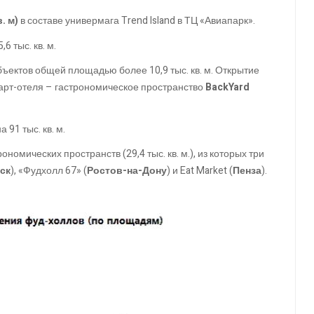
. м)
в составе универмага Trend Island в ТЦ «Авиапарк».
6 тыс. кв. м.
бъектов общей площадью более 10,9 тыс. кв. м. Открытие
апарт-отеля – гастрономическое пространство
BackYard
91 тыс. кв. м.
ономических пространств (29,4 тыс. кв. м.), из которых три
ск
), «Фудхолл 67» (
Ростов-на-Дону
) и Eat Market (
Пенза
).