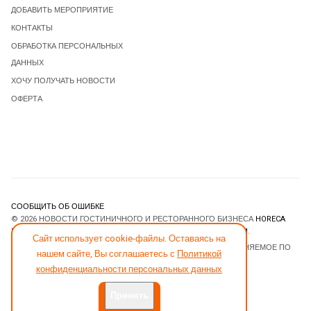
ДОБАВИТЬ МЕРОПРИЯТИЕ
КОНТАКТЫ
ОБРАБОТКА ПЕРСОНАЛЬНЫХ
ДАННЫХ
ХОЧУ ПОЛУЧАТЬ НОВОСТИ
ОФЕРТА
СООБЩИТЬ ОБ ОШИБКЕ
© 2026 НОВОСТИ ГОСТИНИЧНОГО И РЕСТОРАННОГО БИЗНЕСА
HORECA
ESTATE
. ВСЕ ПРАВА ЗАЩИЩЕНЫ. DESIGNED BY
JOOMLART.COM
.
Сайт использует cookie-файлы. Оставаясь на
JOOMLA! CMS
- ПРОГРАММНОЕ ОБЕСПЕЧЕНИЕ, РАСПРОСТРАНЯЕМОЕ ПО
нашем сайте, Вы соглашаетесь с
Политикой
ЛИЦЕНЗИИ
GNU GENERAL PUBLIC LICENSE
.
конфиденциальности персональных данных
Принять