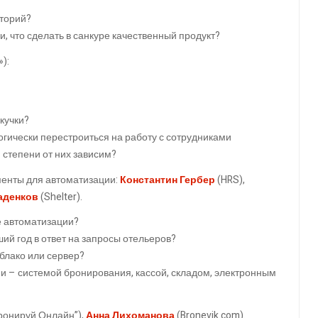
иторий?
, что сделать в санкуре качественный продукт?
):
кучки?
гически перестроиться на работу с сотрудниками
й степени от них зависим?
менты для автоматизации:
Константин Гербер
(HRS),
аденков
(Shelter).
е автоматизации?
й год в ответ на запросы отельеров?
облако или сервер?
и – системой бронирования, кассой, складом, электронным
ронируй Онлайн”),
Анна Лихоманова
(Bronevik.com).