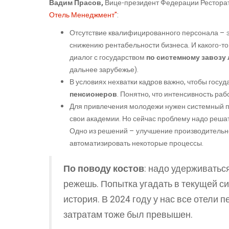
Вадим Прасов,
Вице-президент Федерации Рестора
Отель Менеджмент"
:
Отсутствие квалифицированного персонала – э
снижению рентабельности бизнеса. И какого-то
диалог с государством
по системному завозу
дальнее зарубежье).
В условиях нехватки кадров важно, чтобы госу
пенсионеров
. Понятно, что интенсивность раб
Для привлечения молодежи нужен системный п
свои академии. Но сейчас проблему надо решать
Одно из решений – улучшение производительн
автоматизировать некоторые процессы.
По поводу костов
: надо удерживаться
режешь. Попытка угадать в текущей си
история. В 2024 году у нас все отели
затратам тоже был превышен.