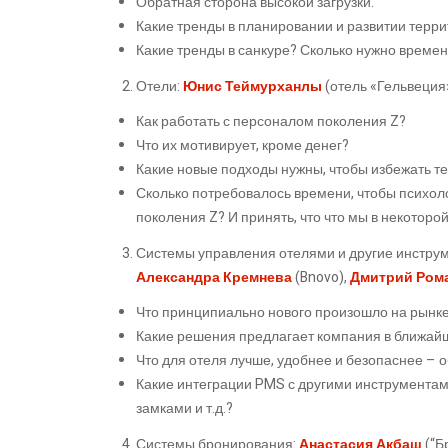
Обратная сторона высокой загрузки.
Какие тренды в планировании и развитии терр
Какие тренды в санкуре? Сколько нужно времени
Отели:
Юнис Теймурханлы
(отель «Гельвеция»
Как работать с персоналом поколения Z?
Что их мотивирует, кроме денег?
Какие новые подходы нужны, чтобы избежать те
Сколько потребовалось времени, чтобы психоло
поколения Z? И принять, что что мы в некоторо
Системы управления отелями и другие инстру
Александра Кремнева
(Bnovo),
Дмитрий Ром
Что принципиально нового произошло на рынк
Какие решения предлагает компания в ближайши
Что для отеля лучше, удобнее и безопаснее – 
Какие интеграции PMS с другими инструментам
замками и т.д.?
Системы бронирования:
Анастасия Акбаш
(“Б