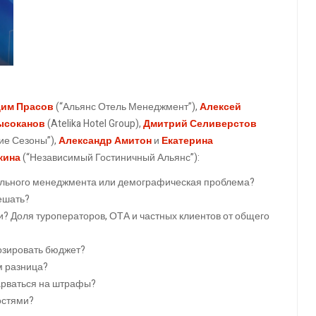
им Прасов
(“Альянс Отель Менеджмент”),
Алексей
ысоканов
(Atelika Hotel Group),
Дмитрий Селиверстов
ие Сезоны”),
Александр Амитон
и
Екатерина
кина
(“Независимый Гостиничный Альянс”):
ельного менеджмента или демографическая проблема?
решать?
 Доля туроператоров, ОТА и частных клиентов от общего
нозировать бюджет?
м разница?
нарваться на штрафы?
остями?