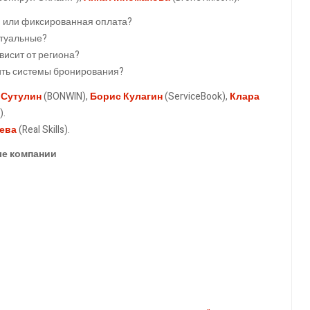
и или фиксированная оплата?
ктуальные?
висит от региона?
ить системы бронирования?
 Сутулин
(BONWIN),
Борис Кулагин
(ServiceBook),
Клара
).
ева
(Real Skills).
ые компании