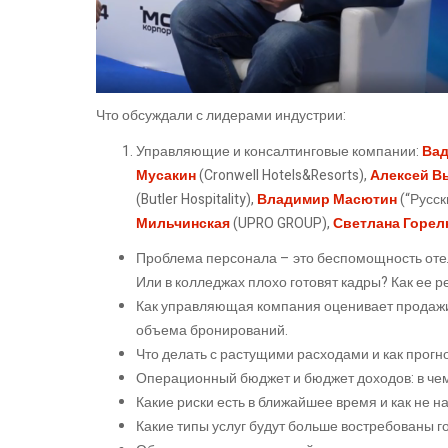
Что обсуждали с лидерами индустрии:
Управляющие и консалтинговые компании:
Вад
Мусакин
(Cronwell Hotels&Resorts),
Алексей В
(Butler Hospitality),
Владимир Масютин
(“Русск
Мильчинская
(UPRO GROUP),
Светлана Горел
Проблема персонала – это беспомощность от
Или в колледжах плохо готовят кадры? Как ее 
Как управляющая компания оценивает продажи?
объема бронирований.
Что делать с растущими расходами и как прог
Операционный бюджет и бюджет доходов: в че
Какие риски есть в ближайшее время и как не 
Какие типы услуг будут больше востребованы г