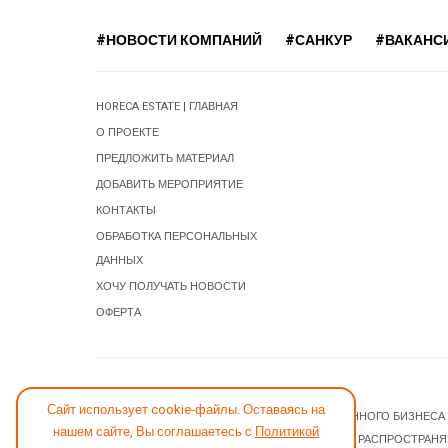
#НОВОСТИ КОМПАНИЙ
#САНКУР
#ВАКАНС
HORECA ESTATE | ГЛАВНАЯ
О ПРОЕКТЕ
ПРЕДЛОЖИТЬ МАТЕРИАЛ
ДОБАВИТЬ МЕРОПРИЯТИЕ
КОНТАКТЫ
ОБРАБОТКА ПЕРСОНАЛЬНЫХ
ДАННЫХ
ХОЧУ ПОЛУЧАТЬ НОВОСТИ
ОФЕРТА
СООБЩИТЬ ОБ ОШИБКЕ
Сайт использует cookie-файлы. Оставаясь на
© 2026 НОВОСТИ ГОСТИНИЧНОГО И РЕСТОРАННОГО БИЗНЕСА
нашем сайте, Вы соглашаетесь с
Политикой
JOOMLA! CMS
- ПРОГРАММНОЕ ОБЕСПЕЧЕНИЕ, РАСПРОСТРАН