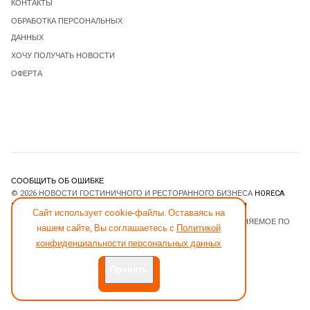
КОНТАКТЫ
ОБРАБОТКА ПЕРСОНАЛЬНЫХ
ДАННЫХ
ХОЧУ ПОЛУЧАТЬ НОВОСТИ
ОФЕРТА
СООБЩИТЬ ОБ ОШИБКЕ
© 2026 НОВОСТИ ГОСТИНИЧНОГО И РЕСТОРАННОГО БИЗНЕСА
HORECA
ESTATE
. ВСЕ ПРАВА ЗАЩИЩЕНЫ. DESIGNED BY
JOOMLART.COM
.
Сайт использует cookie-файлы. Оставаясь на
JOOMLA! CMS
- ПРОГРАММНОЕ ОБЕСПЕЧЕНИЕ, РАСПРОСТРАНЯЕМОЕ ПО
нашем сайте, Вы соглашаетесь с
Политикой
ЛИЦЕНЗИИ
GNU GENERAL PUBLIC LICENSE
.
конфиденциальности персональных данных
Принять