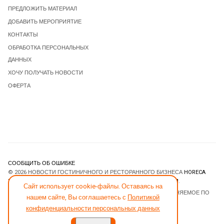
ПРЕДЛОЖИТЬ МАТЕРИАЛ
ДОБАВИТЬ МЕРОПРИЯТИЕ
КОНТАКТЫ
ОБРАБОТКА ПЕРСОНАЛЬНЫХ
ДАННЫХ
ХОЧУ ПОЛУЧАТЬ НОВОСТИ
ОФЕРТА
СООБЩИТЬ ОБ ОШИБКЕ
© 2026 НОВОСТИ ГОСТИНИЧНОГО И РЕСТОРАННОГО БИЗНЕСА
HORECA
ESTATE
. ВСЕ ПРАВА ЗАЩИЩЕНЫ. DESIGNED BY
JOOMLART.COM
.
Сайт использует cookie-файлы. Оставаясь на
JOOMLA! CMS
- ПРОГРАММНОЕ ОБЕСПЕЧЕНИЕ, РАСПРОСТРАНЯЕМОЕ ПО
нашем сайте, Вы соглашаетесь с
Политикой
ЛИЦЕНЗИИ
GNU GENERAL PUBLIC LICENSE
.
конфиденциальности персональных данных