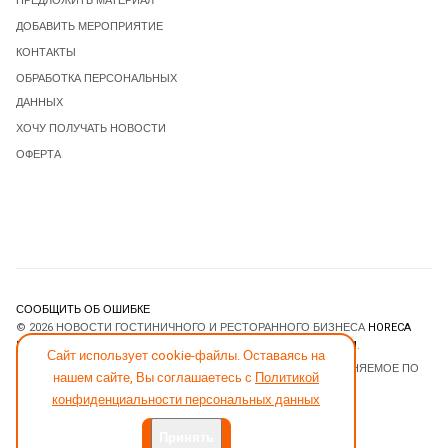
ПРЕДЛОЖИТЬ МАТЕРИАЛ
ДОБАВИТЬ МЕРОПРИЯТИЕ
КОНТАКТЫ
ОБРАБОТКА ПЕРСОНАЛЬНЫХ
ДАННЫХ
ХОЧУ ПОЛУЧАТЬ НОВОСТИ
ОФЕРТА
СООБЩИТЬ ОБ ОШИБКЕ
© 2026 НОВОСТИ ГОСТИНИЧНОГО И РЕСТОРАННОГО БИЗНЕСА
HORECA
ESTATE
. ВСЕ ПРАВА ЗАЩИЩЕНЫ. DESIGNED BY
JOOMLART.COM
.
Сайт использует cookie-файлы. Оставаясь на
JOOMLA! CMS
- ПРОГРАММНОЕ ОБЕСПЕЧЕНИЕ, РАСПРОСТРАНЯЕМОЕ ПО
нашем сайте, Вы соглашаетесь с
Политикой
ЛИЦЕНЗИИ
GNU GENERAL PUBLIC LICENSE
.
конфиденциальности персональных данных
Принять