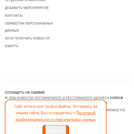
ПРЕДЛОЖИТЬ МАТЕРИАЛ
ДОБАВИТЬ МЕРОПРИЯТИЕ
КОНТАКТЫ
ОБРАБОТКА ПЕРСОНАЛЬНЫХ
ДАННЫХ
ХОЧУ ПОЛУЧАТЬ НОВОСТИ
ОФЕРТА
СООБЩИТЬ ОБ ОШИБКЕ
© 2026 НОВОСТИ ГОСТИНИЧНОГО И РЕСТОРАННОГО БИЗНЕСА
HORECA
ESTATE
. ВСЕ ПРАВА ЗАЩИЩЕНЫ. DESIGNED BY
JOOMLART.COM
.
Сайт использует cookie-файлы. Оставаясь на
JOOMLA! CMS
- ПРОГРАММНОЕ ОБЕСПЕЧЕНИЕ, РАСПРОСТРАНЯЕМОЕ ПО
нашем сайте, Вы соглашаетесь с
Политикой
ЛИЦЕНЗИИ
GNU GENERAL PUBLIC LICENSE
.
конфиденциальности персональных данных
Принять