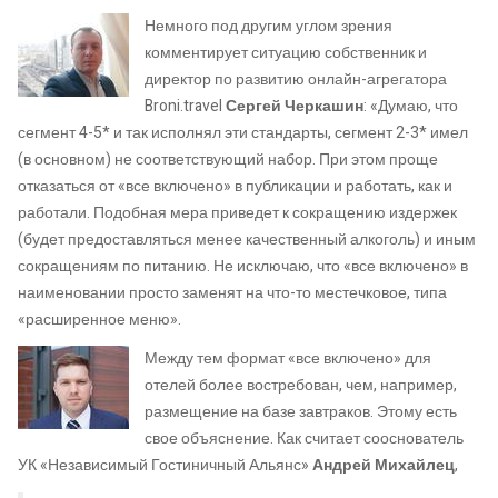
Немного под другим углом зрения
комментирует ситуацию собственник и
директор по развитию онлайн-агрегатора
Broni.travel
Сергей Черкашин
: «Думаю, что
сегмент 4-5* и так исполнял эти стандарты, сегмент 2-3* имел
(в основном) не соответствующий набор. При этом проще
отказаться от «все включено» в публикации и работать, как и
работали. Подобная мера приведет к сокращению издержек
(будет предоставляться менее качественный алкоголь) и иным
сокращениям по питанию. Не исключаю, что «все включено» в
наименовании просто заменят на что-то местечковое, типа
«расширенное меню».
Между тем формат «все включено» для
отелей более востребован, чем, например,
размещение на базе завтраков. Этому есть
свое объяснение. Как считает сооснователь
УК «Независимый Гостиничный Альянс»
Андрей Михайлец
,