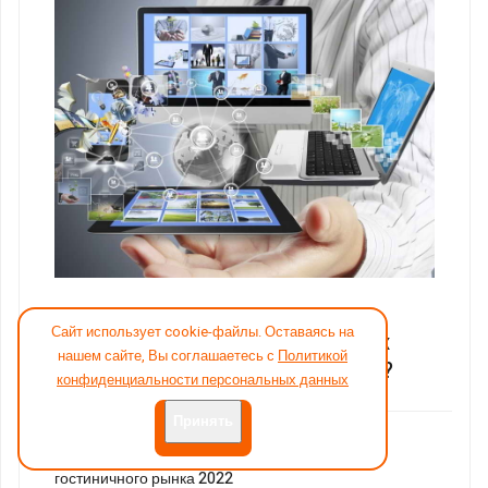
МАРТ 14, 2022
Сайт использует cookie-файлы. Оставаясь на
Система управления отелем: Как
нашем сайте, Вы соглашаетесь с
Политикой
выбрать наиболее оптимальную?
конфиденциальности персональных данных
Принять
ОКТ 26, 2021
Управляющие компании отелями: Обзор
гостиничного рынка 2022