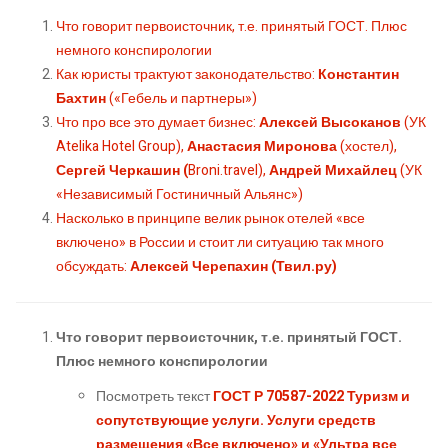
Что говорит первоисточник, т.е. принятый ГОСТ. Плюс
немного конспирологии
Как юристы трактуют законодательство:
Константин
Бахтин
(«Гебель и партнеры»)
Что про все это думает бизнес:
Алексей Высоканов
(УК
Atelika Hotel Group),
Анастасия Миронова
(хостел),
Сергей Черкашин (
Broni.travel),
Андрей Михайлец
(УК
«Независимый Гостиничный Альянс»)
Насколько в принципе велик рынок отелей «все
включено» в России и стоит ли ситуацию так много
обсуждать:
Алексей Черепахин (Твил.ру)
Что говорит первоисточник, т.е. принятый ГОСТ.
Плюс немного конспирологии
Посмотреть текст
ГОСТ Р 70587-2022 Туризм и
сопутствующие услуги. Услуги средств
размещения «Все включено» и «Ультра все