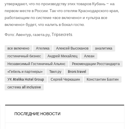
утверждают, что по производству этих товаров Кубань – на
первом месте в России. Так что отелям Краснодарского края,
работающим по системе «все включено» и «ультра все
включено» будет, что налить в бокал гостю.
Фото: Авентур, газета.ру, Tripsecrets.
все включено
Ателика
Алексей Высоканов
аналитика
гостиничный бизнес
Андрей Михайлец
Алеан
Независимый Гостиничный Альянс
Рекомендации Росстандарта
«Гебель и партнеры»
Твил.ру
Broni.travel
УК Atelika Hotel Group
Сергей Черкашин
Константин Бахтин
система all inclusive
ПОСЛЕДНИЕ НОВОСТИ