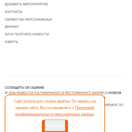
ДОБАВИТЬ МЕРОПРИЯТИЕ
КОНТАКТЫ
ОБРАБОТКА ПЕРСОНАЛЬНЫХ
ДАННЫХ
ХОЧУ ПОЛУЧАТЬ НОВОСТИ
ОФЕРТА
СООБЩИТЬ ОБ ОШИБКЕ
© 2026 НОВОСТИ ГОСТИНИЧНОГО И РЕСТОРАННОГО БИЗНЕСА
HORECA
ESTATE
. ВСЕ ПРАВА ЗАЩИЩЕНЫ. DESIGNED BY
JOOMLART.COM
.
Сайт использует cookie-файлы. Оставаясь на
JOOMLA! CMS
- ПРОГРАММНОЕ ОБЕСПЕЧЕНИЕ, РАСПРОСТРАНЯЕМОЕ ПО
нашем сайте, Вы соглашаетесь с
Политикой
ЛИЦЕНЗИИ
GNU GENERAL PUBLIC LICENSE
.
конфиденциальности персональных данных
Принять