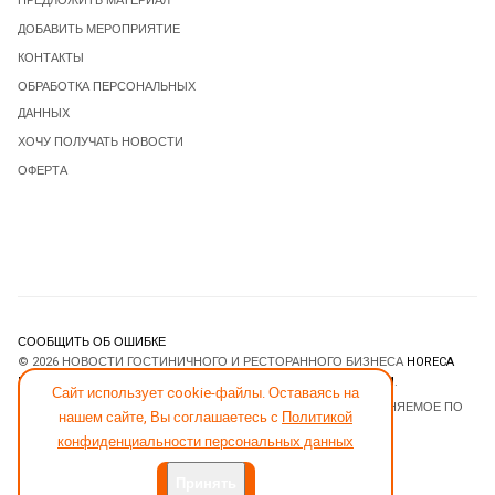
ПРЕДЛОЖИТЬ МАТЕРИАЛ
ДОБАВИТЬ МЕРОПРИЯТИЕ
КОНТАКТЫ
ОБРАБОТКА ПЕРСОНАЛЬНЫХ
ДАННЫХ
ХОЧУ ПОЛУЧАТЬ НОВОСТИ
ОФЕРТА
СООБЩИТЬ ОБ ОШИБКЕ
© 2026 НОВОСТИ ГОСТИНИЧНОГО И РЕСТОРАННОГО БИЗНЕСА
HORECA
ESTATE
. ВСЕ ПРАВА ЗАЩИЩЕНЫ. DESIGNED BY
JOOMLART.COM
.
Сайт использует cookie-файлы. Оставаясь на
JOOMLA! CMS
- ПРОГРАММНОЕ ОБЕСПЕЧЕНИЕ, РАСПРОСТРАНЯЕМОЕ ПО
нашем сайте, Вы соглашаетесь с
Политикой
ЛИЦЕНЗИИ
GNU GENERAL PUBLIC LICENSE
.
конфиденциальности персональных данных
Принять