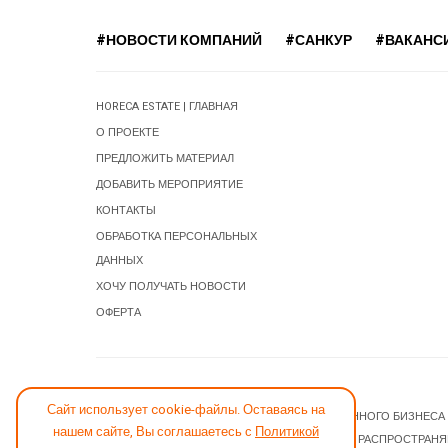
#НОВОСТИ КОМПАНИЙ
#САНКУР
#ВАКАНС
HORECA ESTATE | ГЛАВНАЯ
О ПРОЕКТЕ
ПРЕДЛОЖИТЬ МАТЕРИАЛ
ДОБАВИТЬ МЕРОПРИЯТИЕ
КОНТАКТЫ
ОБРАБОТКА ПЕРСОНАЛЬНЫХ
ДАННЫХ
ХОЧУ ПОЛУЧАТЬ НОВОСТИ
ОФЕРТА
СООБЩИТЬ ОБ ОШИБКЕ
Сайт использует cookie-файлы. Оставаясь на
© 2026 НОВОСТИ ГОСТИНИЧНОГО И РЕСТОРАННОГО БИЗНЕСА
нашем сайте, Вы соглашаетесь с
Политикой
JOOMLA! CMS
- ПРОГРАММНОЕ ОБЕСПЕЧЕНИЕ, РАСПРОСТРАН