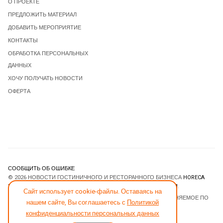
О ПРОЕКТЕ
ПРЕДЛОЖИТЬ МАТЕРИАЛ
ДОБАВИТЬ МЕРОПРИЯТИЕ
КОНТАКТЫ
ОБРАБОТКА ПЕРСОНАЛЬНЫХ
ДАННЫХ
ХОЧУ ПОЛУЧАТЬ НОВОСТИ
ОФЕРТА
СООБЩИТЬ ОБ ОШИБКЕ
© 2026 НОВОСТИ ГОСТИНИЧНОГО И РЕСТОРАННОГО БИЗНЕСА
HORECA
ESTATE
. ВСЕ ПРАВА ЗАЩИЩЕНЫ. DESIGNED BY
JOOMLART.COM
.
Сайт использует cookie-файлы. Оставаясь на
JOOMLA! CMS
- ПРОГРАММНОЕ ОБЕСПЕЧЕНИЕ, РАСПРОСТРАНЯЕМОЕ ПО
нашем сайте, Вы соглашаетесь с
Политикой
ЛИЦЕНЗИИ
GNU GENERAL PUBLIC LICENSE
.
конфиденциальности персональных данных