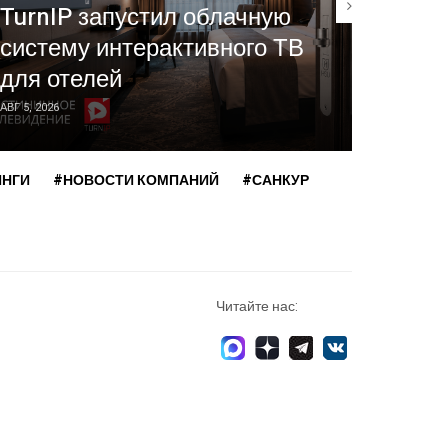
TurnIP запустил облачную
сейч
систему интерактивного ТВ
ресто
для отелей
част
АВГ 5, 2026
ИЮЛЬ 30, 2
ИНГИ
#НОВОСТИ КОМПАНИЙ
#САНКУР
Читайте нас: