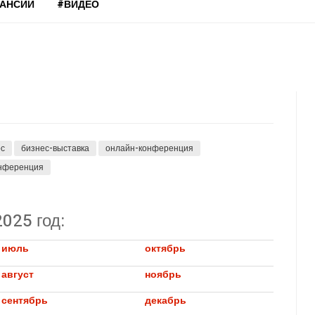
КАНСИИ
#ВИДЕО
рс
бизнес-выставка
онлайн-конференция
онференция
025 год:
июль
октябрь
август
ноябрь
сентябрь
декабрь