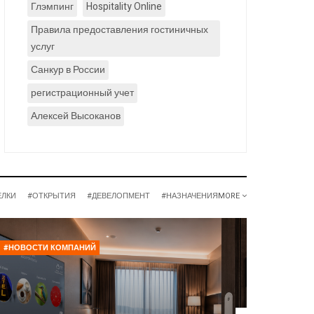
Глэмпинг
Hospitality Online
Правила предоставления гостиничных
услуг
Санкур в России
регистрационный учет
Алексей Высоканов
ЕЛКИ
#ОТКРЫТИЯ
#ДЕВЕЛОПМЕНТ
#НАЗНАЧЕНИЯ
MORE
#НОВОСТИ КОМПАНИЙ
#РЕСТОР
Нина 