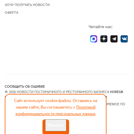
ХОЧУ ПОЛУЧАТЬ НОВОСТИ
ОФЕРТА
Читайте нас:
СООБЩИТЬ ОБ ОШИБКЕ
© 2026 НОВОСТИ ГОСТИНИЧНОГО И РЕСТОРАННОГО БИЗНЕСА
HORECA
ESTATE
. ВСЕ ПРАВА ЗАЩИЩЕНЫ. DESIGNED BY
JOOMLART.COM
.
Сайт использует cookie-файлы. Оставаясь на
JOOMLA! CMS
- ПРОГРАММНОЕ ОБЕСПЕЧЕНИЕ, РАСПРОСТРАНЯЕМОЕ ПО
нашем сайте, Вы соглашаетесь с
Политикой
ЛИЦЕНЗИИ
GNU GENERAL PUBLIC LICENSE
.
конфиденциальности персональных данных
Принять