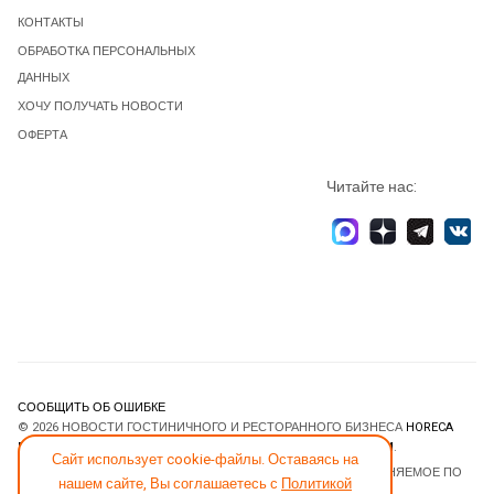
КОНТАКТЫ
ОБРАБОТКА ПЕРСОНАЛЬНЫХ
ДАННЫХ
ХОЧУ ПОЛУЧАТЬ НОВОСТИ
ОФЕРТА
Читайте нас:
СООБЩИТЬ ОБ ОШИБКЕ
© 2026 НОВОСТИ ГОСТИНИЧНОГО И РЕСТОРАННОГО БИЗНЕСА
HORECA
ESTATE
. ВСЕ ПРАВА ЗАЩИЩЕНЫ. DESIGNED BY
JOOMLART.COM
.
Сайт использует cookie-файлы. Оставаясь на
JOOMLA! CMS
- ПРОГРАММНОЕ ОБЕСПЕЧЕНИЕ, РАСПРОСТРАНЯЕМОЕ ПО
нашем сайте, Вы соглашаетесь с
Политикой
ЛИЦЕНЗИИ
GNU GENERAL PUBLIC LICENSE
.