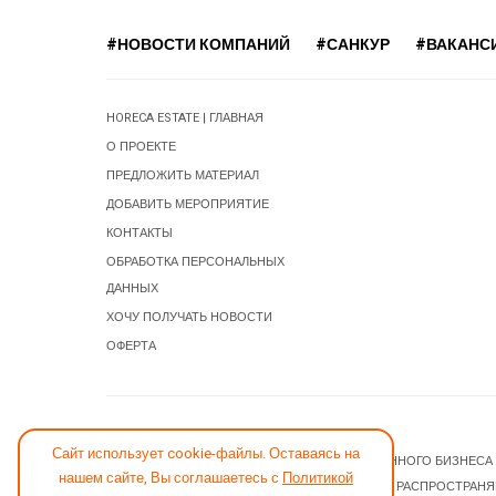
#НОВОСТИ КОМПАНИЙ
#САНКУР
#ВАКАНС
HORECA ESTATE | ГЛАВНАЯ
О ПРОЕКТЕ
ПРЕДЛОЖИТЬ МАТЕРИАЛ
ДОБАВИТЬ МЕРОПРИЯТИЕ
КОНТАКТЫ
ОБРАБОТКА ПЕРСОНАЛЬНЫХ
ДАННЫХ
ХОЧУ ПОЛУЧАТЬ НОВОСТИ
ОФЕРТА
СООБЩИТЬ ОБ ОШИБКЕ
Сайт использует cookie-файлы. Оставаясь на
© 2026 НОВОСТИ ГОСТИНИЧНОГО И РЕСТОРАННОГО БИЗНЕСА
нашем сайте, Вы соглашаетесь с
Политикой
JOOMLA! CMS
- ПРОГРАММНОЕ ОБЕСПЕЧЕНИЕ, РАСПРОСТРАН