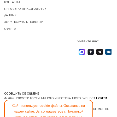
КОНТАКТЫ
ОБРАБОТКА ПЕРСОНАЛЬНЫХ
ДАННЫХ
ХОЧУ ПОЛУЧАТЬ НОВОСТИ
ОФЕРТА
Читайте нас:
СООБЩИТЬ ОБ ОШИБКЕ
© 2026 НОВОСТИ ГОСТИНИЧНОГО И РЕСТОРАННОГО БИЗНЕСА
HORECA
ESTATE
. ВСЕ ПРАВА ЗАЩИЩЕНЫ. DESIGNED BY
JOOMLART.COM
.
Сайт использует cookie-файлы. Оставаясь на
JOOMLA! CMS
- ПРОГРАММНОЕ ОБЕСПЕЧЕНИЕ, РАСПРОСТРАНЯЕМОЕ ПО
нашем сайте, Вы соглашаетесь с
Политикой
ЛИЦЕНЗИИ
GNU GENERAL PUBLIC LICENSE
.