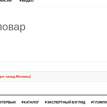
КАНСИИ
#ВИДЕО
повар
еро-запад Москвы)
НТЕРВЬЮ
#КАТАЛОГ
#ЭКСПЕРТНЫЙ ВЗГЛЯД
#ГЛЭМП