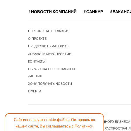
#НОВОСТИ КОМПАНИЙ
#САНКУР
#ВАКАНС
HORECA ESTATE | ГЛАВНАЯ
О ПРОЕКТЕ
ПРЕДЛОЖИТЬ МАТЕРИАЛ
ДОБАВИТЬ МЕРОПРИЯТИЕ
КОНТАКТЫ
ОБРАБОТКА ПЕРСОНАЛЬНЫХ
ДАННЫХ
ХОЧУ ПОЛУЧАТЬ НОВОСТИ
ОФЕРТА
СООБЩИТЬ ОБ ОШИБКЕ
Сайт использует cookie-файлы. Оставаясь на
© 2026 НОВОСТИ ГОСТИНИЧНОГО И РЕСТОРАННОГО БИЗНЕСА
нашем сайте, Вы соглашаетесь с
Политикой
JOOMLA! CMS
- ПРОГРАММНОЕ ОБЕСПЕЧЕНИЕ, РАСПРОСТРАН