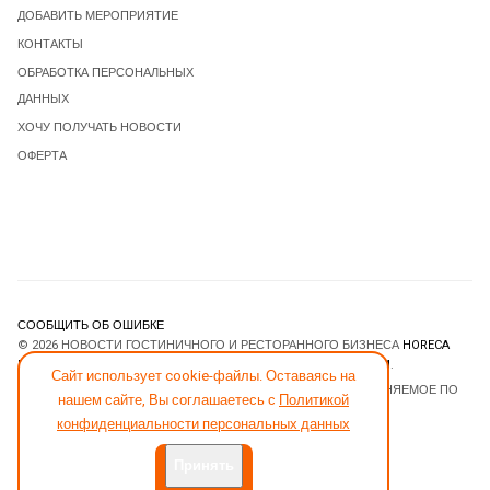
ДОБАВИТЬ МЕРОПРИЯТИЕ
КОНТАКТЫ
ОБРАБОТКА ПЕРСОНАЛЬНЫХ
ДАННЫХ
ХОЧУ ПОЛУЧАТЬ НОВОСТИ
ОФЕРТА
СООБЩИТЬ ОБ ОШИБКЕ
© 2026 НОВОСТИ ГОСТИНИЧНОГО И РЕСТОРАННОГО БИЗНЕСА
HORECA
ESTATE
. ВСЕ ПРАВА ЗАЩИЩЕНЫ. DESIGNED BY
JOOMLART.COM
.
Сайт использует cookie-файлы. Оставаясь на
JOOMLA! CMS
- ПРОГРАММНОЕ ОБЕСПЕЧЕНИЕ, РАСПРОСТРАНЯЕМОЕ ПО
нашем сайте, Вы соглашаетесь с
Политикой
ЛИЦЕНЗИИ
GNU GENERAL PUBLIC LICENSE
.
конфиденциальности персональных данных
Принять