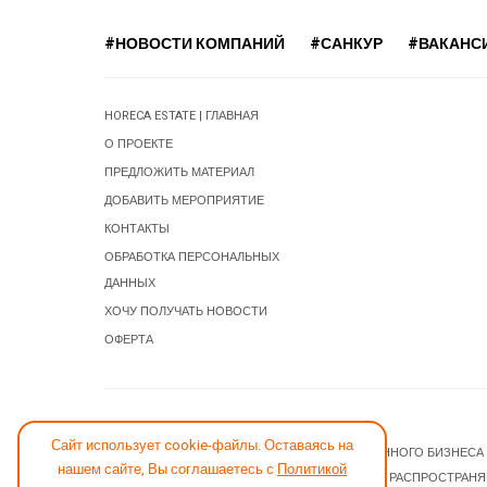
#НОВОСТИ КОМПАНИЙ
#САНКУР
#ВАКАНС
HORECA ESTATE | ГЛАВНАЯ
О ПРОЕКТЕ
ПРЕДЛОЖИТЬ МАТЕРИАЛ
ДОБАВИТЬ МЕРОПРИЯТИЕ
КОНТАКТЫ
ОБРАБОТКА ПЕРСОНАЛЬНЫХ
ДАННЫХ
ХОЧУ ПОЛУЧАТЬ НОВОСТИ
ОФЕРТА
СООБЩИТЬ ОБ ОШИБКЕ
Сайт использует cookie-файлы. Оставаясь на
© 2026 НОВОСТИ ГОСТИНИЧНОГО И РЕСТОРАННОГО БИЗНЕСА
нашем сайте, Вы соглашаетесь с
Политикой
JOOMLA! CMS
- ПРОГРАММНОЕ ОБЕСПЕЧЕНИЕ, РАСПРОСТРАН