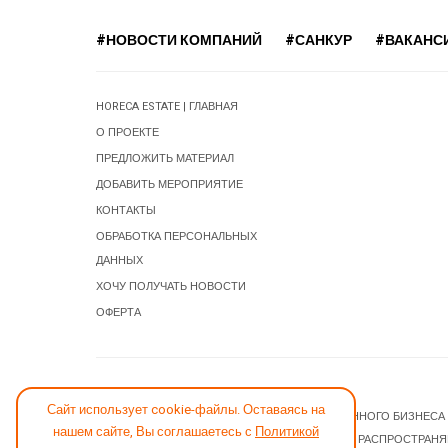
#НОВОСТИ КОМПАНИЙ
#САНКУР
#ВАКАНС
HORECA ESTATE | ГЛАВНАЯ
О ПРОЕКТЕ
ПРЕДЛОЖИТЬ МАТЕРИАЛ
ДОБАВИТЬ МЕРОПРИЯТИЕ
КОНТАКТЫ
ОБРАБОТКА ПЕРСОНАЛЬНЫХ
ДАННЫХ
ХОЧУ ПОЛУЧАТЬ НОВОСТИ
ОФЕРТА
СООБЩИТЬ ОБ ОШИБКЕ
Сайт использует cookie-файлы. Оставаясь на
© 2026 НОВОСТИ ГОСТИНИЧНОГО И РЕСТОРАННОГО БИЗНЕСА
нашем сайте, Вы соглашаетесь с
Политикой
JOOMLA! CMS
- ПРОГРАММНОЕ ОБЕСПЕЧЕНИЕ, РАСПРОСТРАН