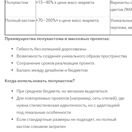
Полукастом
+15–40% к цене масс-маркета
Варианты с
цветов ЛКМ,
Полный кастом
+70–200%+ к цене масс-маркета
Уникальные
чертежи, а
Преимущества полукастома в массовых проектах:
Гибкость без излишней дороговизны
Возможность создания уникального образа пространства
Сохранение сроков реализации проекта
Баланс между дизайном и бюджетом
Когда использовать полукастом?
При среднем бюджете, но желании выделиться
Для повторяемых проектов (например, сеть отелей), где
нужна стилистическая идентичность, но с адаптацией
под локальные особенности
Если стандартные размеры не подходят, но полный
кастом слишком затратен