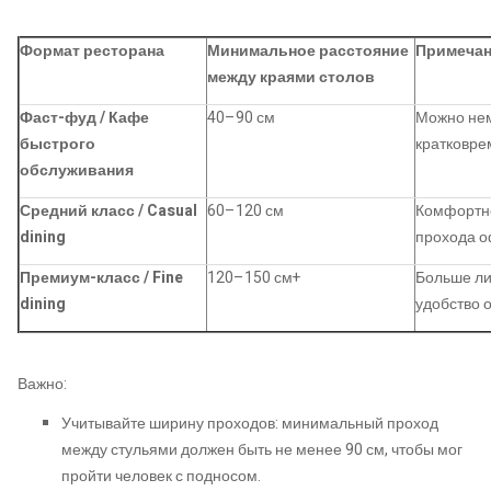
Формат ресторана
Минимальное расстояние
Примеча
между краями столов
Фаст-фуд / Кафе
40–90 см
Можно нем
быстрого
кратковре
обслуживания
Средний класс / Casual
60–120 см
Комфортно
dining
прохода о
Премиум-класс / Fine
120–150 см+
Больше ли
dining
удобство 
Важно:
Учитывайте ширину проходов: минимальный проход
между стульями должен быть не менее 90 см, чтобы мог
пройти человек с подносом.