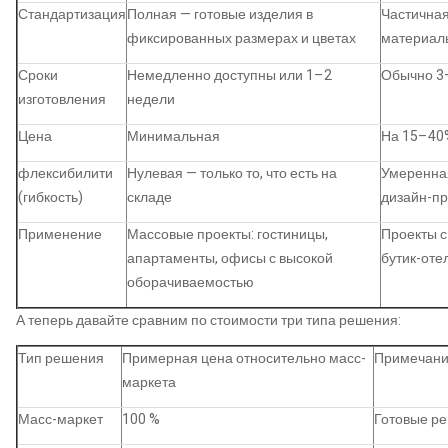
Стандартизация
Полная — готовые изделия в
Частичная
фиксированных размерах и цветах
материалы
Сроки
Немедленно доступны или 1–2
Обычно 3
изготовления
недели
Цена
Минимальная
На 15–40%
флексибилити
Нулевая — только то, что есть на
Умеренна
(гибкость)
складе
дизайн-пр
Применение
Массовые проекты: гостиницы,
Проекты с
апартаменты, офисы с высокой
бутик-оте
оборачиваемостью
А теперь давайте сравним по стоимости три типа решения:
Тип решения
Примерная цена относительно масс-
Примечан
маркета
Масс-маркет
100 %
Готовые ре