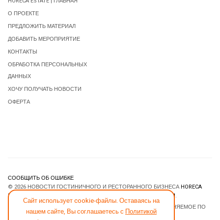
HORECA ESTATE | ГЛАВНАЯ
О ПРОЕКТЕ
ПРЕДЛОЖИТЬ МАТЕРИАЛ
ДОБАВИТЬ МЕРОПРИЯТИЕ
КОНТАКТЫ
ОБРАБОТКА ПЕРСОНАЛЬНЫХ
ДАННЫХ
ХОЧУ ПОЛУЧАТЬ НОВОСТИ
ОФЕРТА
СООБЩИТЬ ОБ ОШИБКЕ
© 2026 НОВОСТИ ГОСТИНИЧНОГО И РЕСТОРАННОГО БИЗНЕСА
HORECA
ESTATE
. ВСЕ ПРАВА ЗАЩИЩЕНЫ. DESIGNED BY
JOOMLART.COM
.
Сайт использует cookie-файлы. Оставаясь на
JOOMLA! CMS
- ПРОГРАММНОЕ ОБЕСПЕЧЕНИЕ, РАСПРОСТРАНЯЕМОЕ ПО
нашем сайте, Вы соглашаетесь с
Политикой
ЛИЦЕНЗИИ
GNU GENERAL PUBLIC LICENSE
.